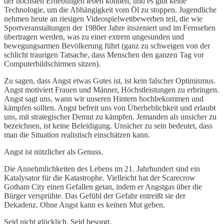
der höchsten Erhebungen leben können, und es gibt keine
Technologie, um die Abhängigkeit vom Öl zu stoppen. Jugendliche
nehmen heute an riesigen Videospielwettbewerben teil, die wie
Sportveranstaltungen der 1980er Jahre inszeniert und im Fernsehen
übertragen werden, was zu einer extrem ungesunden und
bewegungsarmen Bevölkerung führt (ganz zu schweigen von der
schlicht traurigen Tatsache, dass Menschen den ganzen Tag vor
Computerbildschirmen sitzen).
Zu sagen, dass Angst etwas Gutes ist, ist kein falscher Optimismus.
Angst motiviert Frauen und Männer, Höchstleistungen zu erbringen.
Angst sagt uns, wann wir unseren Hintern hochbekommen und
kämpfen sollten. Angst befreit uns von Überheblichkeit und erlaubt
uns, mit strategischer Demut zu kämpfen. Jemanden als unsicher zu
bezeichnen, ist keine Beleidigung. Unsicher zu sein bedeutet, dass
man die Situation realistisch einschätzen kann.
Angst ist nützlicher als Genuss.
Die Annehmlichkeiten des Lebens im 21. Jahrhundert sind ein
Katalysator für die Katastrophe. Vielleicht hat der Scarecrow
Gotham City einen Gefallen getan, indem er Angstgas über die
Bürger versprühte. Das Gefühl der Gefahr entreißt sie der
Dekadenz. Ohne Angst kann es keinen Mut geben.
Seid nicht glücklich. Seid besorgt.