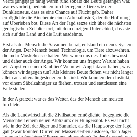
Verfolgungsjagd fähig waren (und sobald die Beute gefangen war,
war es vorbei), bedeuteten furchterregende Tiere wie der
Dunkleosteus, dass es eine Chance auf Flucht gab. Daher
ermöglichte die Biochemie einen Adrenalinstoß, der die Hoffnung
auf Überleben bot. Diese Art der Jagd setzte sich über die nächsten
geologischen Zeitalter fort, mit dem einzigen Unterschied, dass sie
sich auf das Land und die Luft ausdehnte.
Erst als der Mensch die Savannen betrat, entstand ein neues System
der Angst. Der Mensch besaß Technologie, um Tiere abzuwehren,
die mehr Muskelmasse hatten. Wir waren uns des Todes bewusst –
und daher auch der Angst. Wir konnten uns fragen: Warum haben
wir Angst vor einem Raubtier? Wenn wir Angst davor haben, was
können wir dagegen tun? Als kleinere Beute flohen wir nicht länger
allein aus adrenalingesteuertem Instinkt. Wir konnten dem Instinkt,
vor einem Säbelzahntiger zu fliehen, trotzen und stattdessen eine
Falle stellen.
In der Agrarzeit war es das Wetter, das der Mensch am meisten
fürchtete.
Als die Landwirtschaft die Zivilisation ermöglichte, begegnete die
Menschheit einem neuen Albtraum: der Hungersnot. Es war nicht
wie in der Zeit der Jäger und Sammler, als die Hauptsorge der Jagd
galt (zwar konnten Dürren ein Massensterben auslösen, doch Jäger
konnten in feuchtere Klimazonen abwandern). In der Agrarzeit war