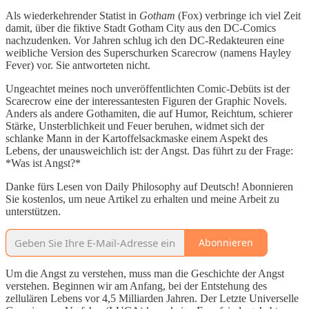
Als wiederkehrender Statist in
Gotham
(Fox) verbringe ich viel Zeit
damit, über die fiktive Stadt Gotham City aus den DC-Comics
nachzudenken. Vor Jahren schlug ich den DC-Redakteuren eine
weibliche Version des Superschurken Scarecrow (namens Hayley
Fever) vor. Sie antworteten nicht.
Ungeachtet meines noch unveröffentlichten Comic-Debüts ist der
Scarecrow eine der interessantesten Figuren der Graphic Novels.
Anders als andere Gothamiten, die auf Humor, Reichtum, schierer
Stärke, Unsterblichkeit und Feuer beruhen, widmet sich der
schlanke Mann in der Kartoffelsackmaske einem Aspekt des
Lebens, der unausweichlich ist: der Angst. Das führt zu der Frage:
*Was ist Angst?*
Danke fürs Lesen von Daily Philosophy auf Deutsch! Abonnieren
Sie kostenlos, um neue Artikel zu erhalten und meine Arbeit zu
unterstützen.
Abonnieren
Um die Angst zu verstehen, muss man die Geschichte der Angst
verstehen. Beginnen wir am Anfang, bei der Entstehung des
zellulären Lebens vor 4,5 Milliarden Jahren. Der Letzte Universelle