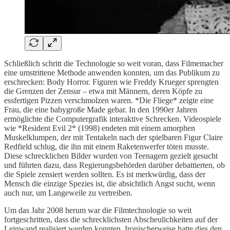
Schließlich schritt die Technologie so weit voran, dass Filmemacher
eine umstrittene Methode anwenden konnten, um das Publikum zu
erschrecken: Body Horror. Figuren wie Freddy Krueger sprengten
die Grenzen der Zensur – etwa mit Männern, deren Köpfe zu
essfertigen Pizzen verschmolzen waren. *Die Fliege* zeigte eine
Frau, die eine babygroße Made gebar. In den 1990er Jahren
ermöglichte die Computergrafik interaktive Schrecken. Videospiele
wie *Resident Evil 2* (1998) endeten mit einem amorphen
Muskelklumpen, der mit Tentakeln nach der spielbaren Figur Claire
Redfield schlug, die ihn mit einem Raketenwerfer töten musste.
Diese schrecklichen Bilder wurden von Teenagern gezielt gesucht
und führten dazu, dass Regierungsbehörden darüber debattierten, ob
die Spiele zensiert werden sollten. Es ist merkwürdig, dass der
Mensch die einzige Spezies ist, die absichtlich Angst sucht, wenn
auch nur, um Langeweile zu vertreiben.
Um das Jahr 2008 herum war die Filmtechnologie so weit
fortgeschritten, dass die schrecklichsten Abscheulichkeiten auf der
Leinwand realisiert werden konnten. Ironischerweise hatte dies den