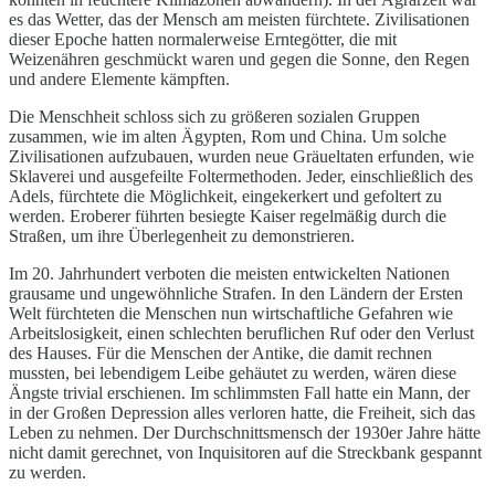
es das Wetter, das der Mensch am meisten fürchtete. Zivilisationen
dieser Epoche hatten normalerweise Erntegötter, die mit
Weizenähren geschmückt waren und gegen die Sonne, den Regen
und andere Elemente kämpften.
Die Menschheit schloss sich zu größeren sozialen Gruppen
zusammen, wie im alten Ägypten, Rom und China. Um solche
Zivilisationen aufzubauen, wurden neue Gräueltaten erfunden, wie
Sklaverei und ausgefeilte Foltermethoden. Jeder, einschließlich des
Adels, fürchtete die Möglichkeit, eingekerkert und gefoltert zu
werden. Eroberer führten besiegte Kaiser regelmäßig durch die
Straßen, um ihre Überlegenheit zu demonstrieren.
Im 20. Jahrhundert verboten die meisten entwickelten Nationen
grausame und ungewöhnliche Strafen. In den Ländern der Ersten
Welt fürchteten die Menschen nun wirtschaftliche Gefahren wie
Arbeitslosigkeit, einen schlechten beruflichen Ruf oder den Verlust
des Hauses. Für die Menschen der Antike, die damit rechnen
mussten, bei lebendigem Leibe gehäutet zu werden, wären diese
Ängste trivial erschienen. Im schlimmsten Fall hatte ein Mann, der
in der Großen Depression alles verloren hatte, die Freiheit, sich das
Leben zu nehmen. Der Durchschnittsmensch der 1930er Jahre hätte
nicht damit gerechnet, von Inquisitoren auf die Streckbank gespannt
zu werden.