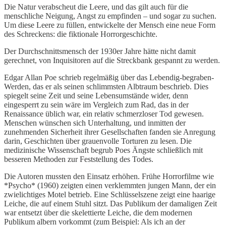
Die Natur verabscheut die Leere, und das gilt auch für die
menschliche Neigung, Angst zu empfinden – und sogar zu suchen.
Um diese Leere zu füllen, entwickelte der Mensch eine neue Form
des Schreckens: die fiktionale Horrorgeschichte.
Der Durchschnittsmensch der 1930er Jahre hätte nicht damit
gerechnet, von Inquisitoren auf die Streckbank gespannt zu werden.
Edgar Allan Poe schrieb regelmäßig über das Lebendig-begraben-
Werden, das er als seinen schlimmsten Albtraum beschrieb. Dies
spiegelt seine Zeit und seine Lebensumstände wider, denn
eingesperrt zu sein wäre im Vergleich zum Rad, das in der
Renaissance üblich war, ein relativ schmerzloser Tod gewesen.
Menschen wünschen sich Unterhaltung, und inmitten der
zunehmenden Sicherheit ihrer Gesellschaften fanden sie Anregung
darin, Geschichten über grauenvolle Torturen zu lesen. Die
medizinische Wissenschaft begrub Poes Ängste schließlich mit
besseren Methoden zur Feststellung des Todes.
Die Autoren mussten den Einsatz erhöhen. Frühe Horrorfilme wie
*Psycho* (1960) zeigten einen verklemmten jungen Mann, der ein
zwielichtiges Motel betrieb. Eine Schlüsselszene zeigt eine haarige
Leiche, die auf einem Stuhl sitzt. Das Publikum der damaligen Zeit
war entsetzt über die skelettierte Leiche, die dem modernen
Publikum albern vorkommt (zum Beispiel: Als ich an der