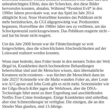
unbeabsichtigten Effekt, dass der Schrecken, den diese Bilder
hervorrufen konnten, abnahm. Während *Resident Evil* in den
1990er Jahren provokativ war, war das Spiel im Jahr 2014
alltägliche Kost. Neue Horrorfilme konnten das Publikum nicht
mehr beeindrucken, da CGI allgegenwärtig war. Produzenten
begannen, Horrorfilme der 1980er Jahre neu zu verfilmen, um das
Schockpotenzial zurückzugewinnen. Das Publikum reagierte nicht –
und hat bis heute nicht reagiert.
Um das Jahr 2008 herum war die Filmtechnologie so weit
fortgeschritten, dass die schrecklichsten Abscheulichkeiten auf der
Leinwand realisiert werden konnten.
Wenn man bedenkt, dass Folter heute in den meisten Teilen der Welt
illegal ist, Krankheiten durch hochmoderne Behandlungen
beherrschbar sind und die Menschen wissen, dass übernatürliche
Kreaturen nicht existieren – was fürchtet die Menschheit dann im
Jahr 2025? Kriminelle wie die Mafia wandten Folter an, aber Leute
wie Al Capone und John Gotti gibt es nicht mehr. Serienmörder wie
der Gilgo-Beach-Killer jagen die Wehrlosen, aber die DNA-
Technologie führt meist zu ihrer Ergreifung und anschließenden
Netflix-True-Crime-Sendungen. Einige Krankheiten sind unheilbar,
aber eine Schmerztherapie ist verfügbar. Die einzigen, die an den
Slender Man glauben, sind 13-Jährige.