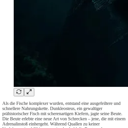
Als die Fische komplexer wurden, entstand eine ausgefeiltere und
schnellere Nahrungskette. Dunkleosteus, ein gewaltiger
prähistorischer Fisch mit scherenartigen Kiefern, jagte seine Beute.
Die Beute erlebte eine neue Art von Schrecken – jene, die mit einem
Adrenalinstoß einhergeht. Während Quallen zu keiner