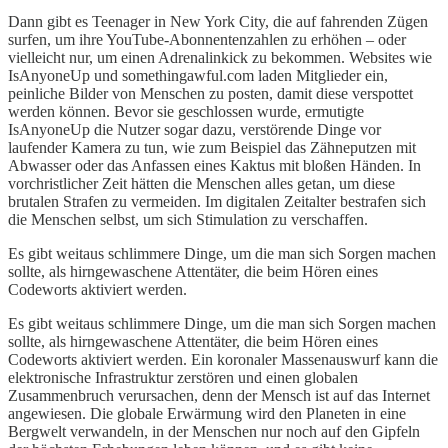
Dann gibt es Teenager in New York City, die auf fahrenden Zügen
surfen, um ihre YouTube-Abonnentenzahlen zu erhöhen – oder
vielleicht nur, um einen Adrenalinkick zu bekommen. Websites wie
IsAnyoneUp und somethingawful.com laden Mitglieder ein,
peinliche Bilder von Menschen zu posten, damit diese verspottet
werden können. Bevor sie geschlossen wurde, ermutigte
IsAnyoneUp die Nutzer sogar dazu, verstörende Dinge vor
laufender Kamera zu tun, wie zum Beispiel das Zähneputzen mit
Abwasser oder das Anfassen eines Kaktus mit bloßen Händen. In
vorchristlicher Zeit hätten die Menschen alles getan, um diese
brutalen Strafen zu vermeiden. Im digitalen Zeitalter bestrafen sich
die Menschen selbst, um sich Stimulation zu verschaffen.
Es gibt weitaus schlimmere Dinge, um die man sich Sorgen machen
sollte, als hirngewaschene Attentäter, die beim Hören eines
Codeworts aktiviert werden.
Es gibt weitaus schlimmere Dinge, um die man sich Sorgen machen
sollte, als hirngewaschene Attentäter, die beim Hören eines
Codeworts aktiviert werden. Ein koronaler Massenauswurf kann die
elektronische Infrastruktur zerstören und einen globalen
Zusammenbruch verursachen, denn der Mensch ist auf das Internet
angewiesen. Die globale Erwärmung wird den Planeten in eine
Bergwelt verwandeln, in der Menschen nur noch auf den Gipfeln