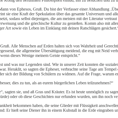
che König den berühmten Philosophen einlud, ihn zu besuchen und zu un
Mann von Ephesos, Gruß. Du bist der Verfasser einer Abhandlung ‚Über 
int sie eine Kraft der Spekulation über das gesamte Universum und alles
tzt, sodass selbst diejenigen, die am meisten mit der Literatur vertraut 
weisung und die griechische Kultur zu genießen. Komm also mit aller
diger Art sowie ein Leben im Einklang mit deinen Ratschlägen gesichert.
Gruß. Alle Menschen auf Erden halten sich von Wahrheit und Gerechtigk
ergessend, die allgemeine Übersättigung meidend, die eng mit Neid ver
 wenn dieses Wenige meinem Geiste entspricht.“
ist und was nur Legenden sind. Wie in unserer Zeit konnten die sozial
ar. Heraklit, so sagten die Epheser, verbrachte seine Tage am Tempel d
der sich der Bildung von Schülern zu widmen. Auf die Frage, warum er
t besser, dies zu tun, als an eurem bürgerlichen Leben teilzunehmen?“
, sagten sie, und aß Gras und Kräuter. Es ist heute unmöglich zu sagen
de) oder ob diese Geschichten nur erfunden wurden, um ihn noch verrü
nkheit bekommen haben, die seine Glieder mit Flüssigkeit anschwellen l
and: Er hieß seine Diener ihn in einem Kuhstall in die Erde eingraben 