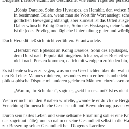
Diogenes Laertios erzählt die Geschichte, wie eines Tages der persis
„König Dareios, Sohn des Hystaspes, an Heraklit, den weisen 
In bestimmten Teilen, wenn man sie Wort für Wort auslegt, sche
göttlichen Bewegung abhängt; aber zumeist ist das Urteil ausgese
Daher wünscht König Dareios, Sohn des Hystaspes, deine Unter
ist dir jedes Privileg und tägliche Unterhaltung guter und wür
Doch Heraklit ließ sich nicht verführen. Er antwortete:
„Heraklit von Ephesos an König Dareios, Sohn des Hystaspes, 
dem Durst nach Popularität hingeben. Ich aber, aller Bosheit v
nicht nach Persien kommen, da ich mit wenigem zufrieden bin,
Es ist heute schwer zu sagen, was an den Geschichten über ihn wahr 
den Ruf eines Mannes ruinieren, besonders wenn er bereits unbeliebt w
philosophische Dispute mit anderen gelehrten Männern einzulassen o
„Warum, ihr Schurken“, sagte er, „seid ihr erstaunt? Ist es nich
Wenn er nicht mit den Knaben würfelte, „wanderte er durch die Berge“
Verachtung für menschliche Gesellschaft und Bewunderung passen wür
Durch sein hartes Leben und seine seltsame Ernährung soll er eine Kra
das zugetraut hätte), und so nahm er seine Gesundheit selbst in die H
zur Besserung seiner Gesundheit bei. Diogenes Laertios: