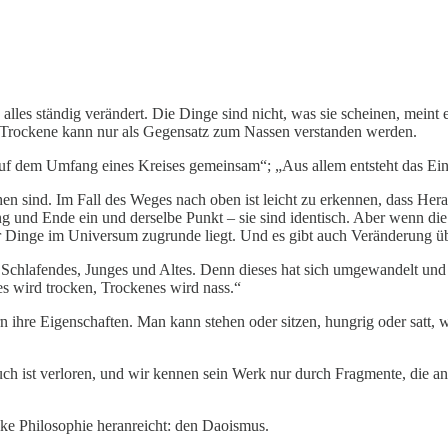
 alles ständig verändert. Die Dinge sind nicht, was sie scheinen, meint er
es Trockene kann nur als Gegensatz zum Nassen verstanden werden.
uf dem Umfang eines Kreises gemeinsam“; „Aus allem entsteht das Eine
n sind. Im Fall des Weges nach oben ist leicht zu erkennen, dass Herakl
fang und Ende ein und derselbe Punkt – sie sind identisch. Aber wenn d
 Dinge im Universum zugrunde liegt. Und es gibt auch Veränderung übe
Schlafendes, Junges und Altes. Denn dieses hat sich umgewandelt und 
es wird trocken, Trockenes wird nass.“
ndern ihre Eigenschaften. Man kann stehen oder sitzen, hungrig oder sat
ch ist verloren, und wir kennen sein Werk nur durch Fragmente, die ande
tike Philosophie heranreicht: den Daoismus.