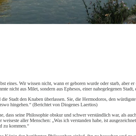
elbst eines. Wir wissen nicht, wann er geboren wurde oder starb, aber e
te nicht aus Milet, sondern aus Ephesos, einer nahegelegenen Stadt, d
 und die Stadt den Knaben überlassen. Sie, die Hermodoros, den würdig
derswo hingehen.“ (Berichtet von Diogenes Laertios)
ne, dass seine Philosophie obskur und schwer verständlich war, als auc
weiseste aller Menschen: „Was ich verstanden habe, ist ausgezeichnet, 
und zu kommen.“