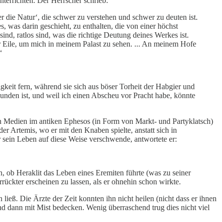
terrichten. Der Herrscher schrieb:
die Natur‘, die schwer zu verstehen und schwer zu deuten ist.
, was darin geschieht, zu enthalten, die von einer höchst
sind, ratlos sind, was die richtige Deutung deines Werkes ist.
 Eile, um mich in meinem Palast zu sehen. ... An meinem Hofe
“
eit fern, während sie sich aus böser Torheit der Habgier und
bunden ist, und weil ich einen Abscheu vor Pracht habe, könnte
en Medien im antiken Ephesos (in Form von Markt- und Partyklatsch)
er Artemis, wo er mit den Knaben spielte, anstatt sich in
 sein Leben auf diese Weise verschwende, antwortete er:
, ob Heraklit das Leben eines Eremiten führte (was zu seiner
ckter erscheinen zu lassen, als er ohnehin schon wirkte.
ieß. Die Ärzte der Zeit konnten ihn nicht heilen (nicht dass er ihnen
und dann mit Mist bedecken. Wenig überraschend trug dies nicht viel