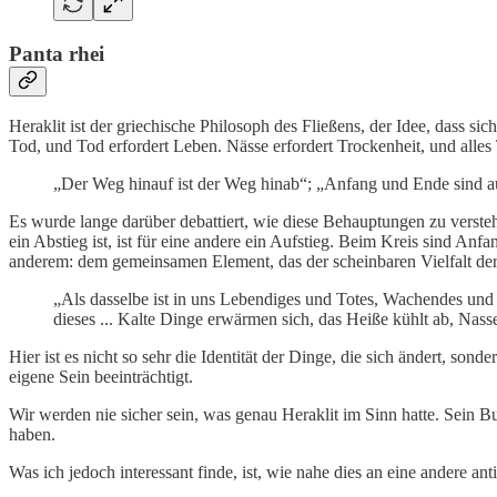
Panta rhei
Heraklit ist der griechische Philosoph des Fließens, der Idee, dass sich
Tod, und Tod erfordert Leben. Nässe erfordert Trockenheit, und all
„Der Weg hinauf ist der Weg hinab“; „Anfang und Ende sind a
Es wurde lange darüber debattiert, wie diese Behauptungen zu verstehe
ein Abstieg ist, ist für eine andere ein Aufstieg. Beim Kreis sind An
anderem: dem gemeinsamen Element, das der scheinbaren Vielfalt der
„Als dasselbe ist in uns Lebendiges und Totes, Wachendes und 
dieses ... Kalte Dinge erwärmen sich, das Heiße kühlt ab, Nass
Hier ist es nicht so sehr die Identität der Dinge, die sich ändert, so
eigene Sein beeinträchtigt.
Wir werden nie sicher sein, was genau Heraklit im Sinn hatte. Sein Bu
haben.
Was ich jedoch interessant finde, ist, wie nahe dies an eine andere an